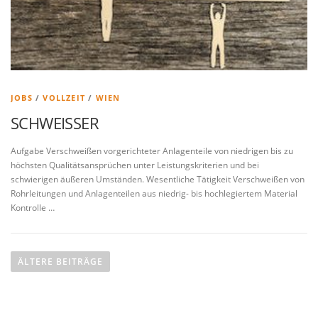
JOBS
/
VOLLZEIT
/
WIEN
SCHWEISSER
Aufgabe Verschweißen vorgerichteter Anlagenteile von niedrigen bis zu
höchsten Qualitätsansprüchen unter Leistungskriterien und bei
schwierigen äußeren Umständen. Wesentliche Tätigkeit Verschweißen von
Rohrleitungen und Anlagenteilen aus niedrig- bis hochlegiertem Material
Kontrolle …
B
e
ÄLTERE BEITRÄGE
i
t
r