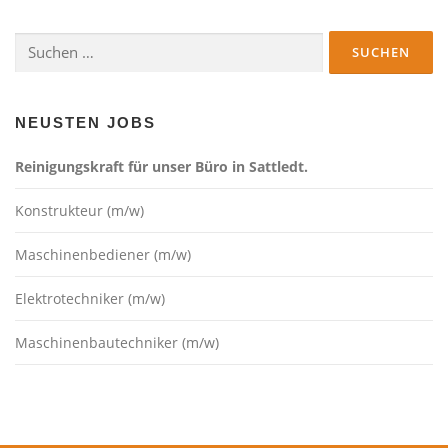
a
Suchen
g
nach:
s
n
a
NEUSTEN JOBS
v
Reinigungskraft für unser Büro in Sattledt.
i
g
Konstrukteur (m/w)
a
t
Maschinenbediener (m/w)
i
Elektrotechniker (m/w)
o
n
Maschinenbautechniker (m/w)