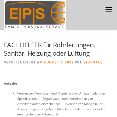
Zum
Inhalt
Menü
springen
ÜBER UNS
LEISTUNGEN
JOBS
FACHHELFER für Rohrleitungen,
Sanitär, Heizung oder Lüftung
BEWERBUNG
NEWS
KONTAKT
VERÖFFENTLICHT AM
AUGUST 1, 2022
VON
ZENTRALE
Aufgabe
Vermessen, Vorrichten und Montieren von Anlagenteilen nach
Spezifikationen – Organisation und Koordination von
Arbeitsabläufen einfacher Art – Erkennen von Mängeln und
Abweichungen – Zugeteilte Mitarbeiter anleiten und einsetzen
entsprechenden Plänen und